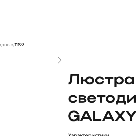
адные
11193
/
Люстра
светод
GALAXY 
Характеристики