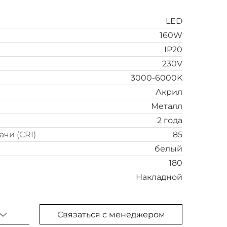
LED
160W
IP20
230V
3000-6000K
Акрил
Металл
2 года
чи (CRI)
85
белый
180
Накладной
Связаться с менеджером