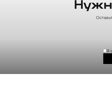
Нужн
Оставь
Я 