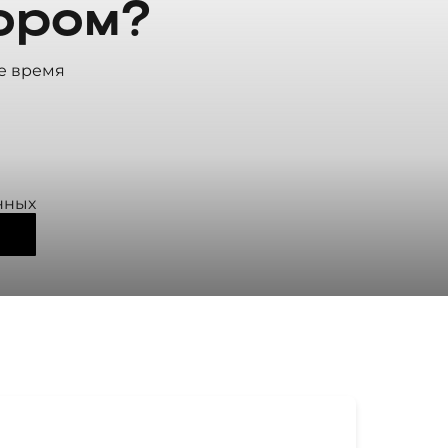
ором?
е время
нных