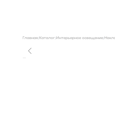
О бренде
Контакты
Каталог
Главная
Каталог
Интерьерное освещение
Накл
/
/
/