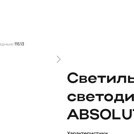
адные
11513
/
Светил
светод
ABSOLUT
Характеристики