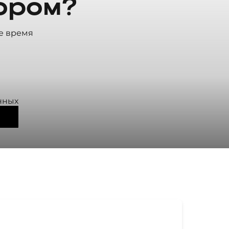
ором?
е время
нных