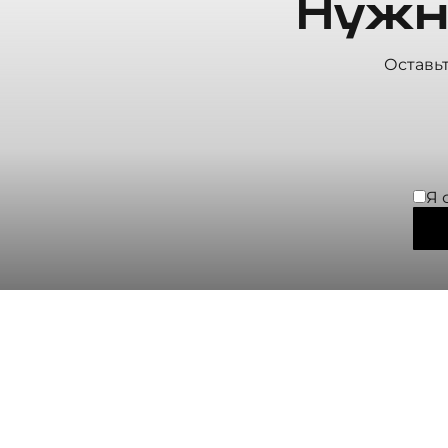
Нужн
Оставь
Я 