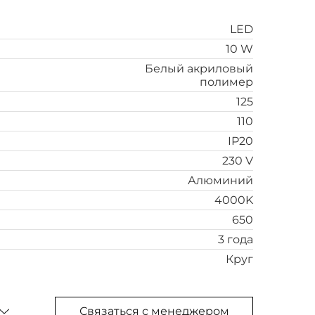
LED
10 W
Белый акриловый
полимер
125
110
IP20
230 V
Алюминий
4000K
650
3 года
Круг
Связаться с менеджером