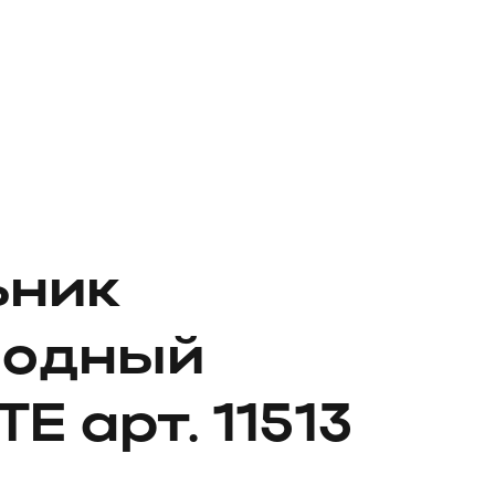
ьник
иодный
E арт. 11513