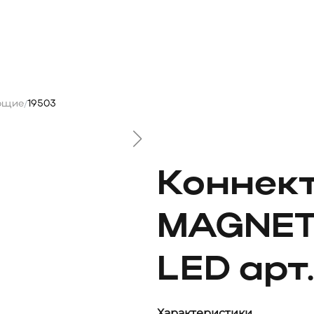
ющие
19503
/
Коннек
MAGNET
LED арт.
Характеристики