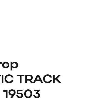
тор
IC TRACK
 19503