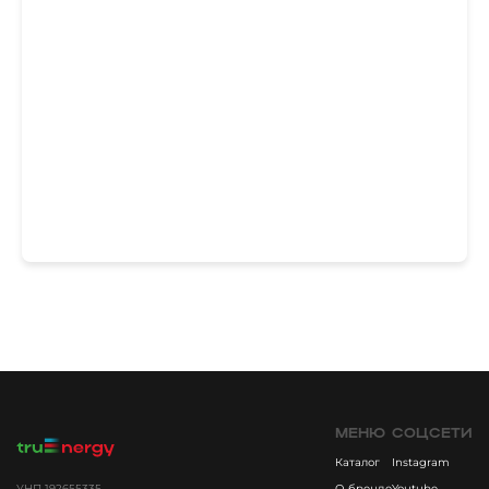
МЕНЮ
СОЦСЕТИ
Каталог
Instagram
УНП 192655335
О бренде
Youtube