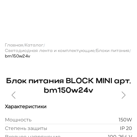
Главная
Каталог
/
/
Светодиодная лента и комплектующие
Блоки питания
/
/
bm150w24v
Блок питания BLOCK MINI арт.
bm150w24v
Характеристики
Мощность
150W
Степень защиты
IP 20
Входное напряжение
100-264 V