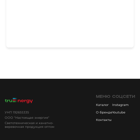
МЕНЮ
СОЦСЕТИ
Каталог
Instagram
УНП 192655335
О бренде
Youtube
ООО "Настоящая энергия"
Контакты
Светотехническая и канатно-
веревочная продукция оптом