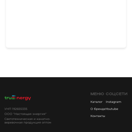
МЕНЮ
СОЦСЕТИ
Каталог
Instagram
УНП 192655335
О бренде
Youtube
ООО "Настоящая энергия"
Контакты
Светотехническая и канатно-
веревочная продукция оптом