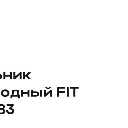
ьник
одный FIT
83