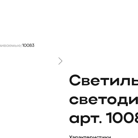
аиваемые
10083
/
Светил
светоди
арт. 100
Характеристики