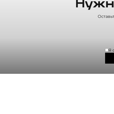
Нужн
Оставь
Я 