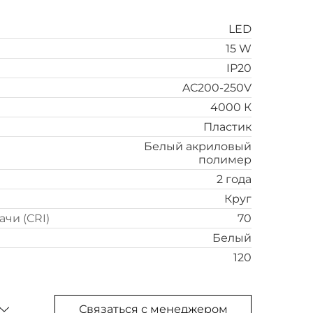
LED
15 W
IP20
AC200-250V
4000 К
Пластик
Белый акриловый
полимер
2 года
Круг
чи (CRI)
70
Белый
120
Связаться с менеджером