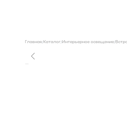
О бренде
Контакты
Каталог
Главная
Каталог
Интерьерное освещение
Встр
/
/
/