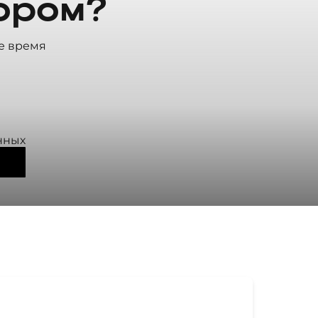
ором?
е время
нных